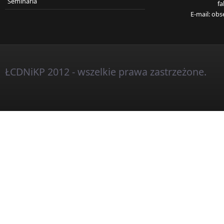
Seminaria
fa
E-mail:
obs
ŁCDNiKP 2012 - wszelkie prawa zastrzeżone.