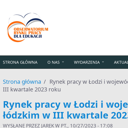
Przejdź do treści
STRONA GŁÓWNA
O NAS
WYDARZENIA
AKTUA
Strona główna
/
Rynek pracy w Łodzi i wojewó
III kwartale 2023 roku
Rynek pracy w Łodzi i woj
łódzkim w III kwartale 202
WYSŁANE PRZEZ
JAREK
W PT., 10/27/2023 - 17:08