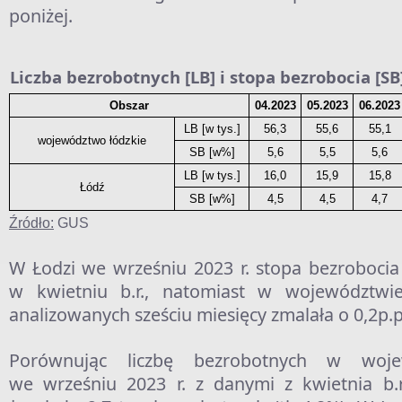
poniżej.
Liczba bezrobotnych [LB] i stopa bezrobocia [SB] w
Obszar
04.2023
05.2023
06.2023
LB [w tys.]
56,3
55,6
55,1
województwo łódzkie
SB [w%]
5,6
5,5
5,6
LB [w tys.]
16,0
15,9
15,8
Łódź
SB [w%]
4,5
4,5
4,7
Źródło:
GUS
W Łodzi we wrześniu 2023 r. stopa bezrobocia
w kwietniu b.r., natomiast w województwi
analizowanych sześciu miesięcy zmalała o 0,2p.p
Porównując liczbę bezrobotnych w woje
we wrześniu 2023 r. z danymi z kwietnia b.