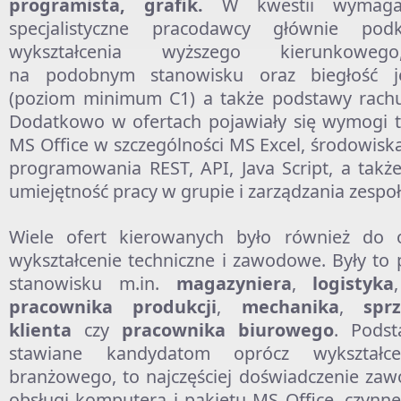
programista, grafik.
W kwestii wymagań
specjalistyczne pracodawcy głównie podkr
wykształcenia wyższego kierunkowego
na podobnym stanowisku oraz biegłość ję
(poziom minimum C1) a także podstawy rachu
Dodatkowo w ofertach pojawiały się wymogi t
MS Office w szczególności MS Excel, środowisk
programowania REST, API, Java Script, a tak
umiejętność pracy w grupie i zarządzania zespo
Wiele ofert kierowanych było również do 
wykształcenie techniczne i zawodowe. Były to 
stanowisku m.in.
magazyniera
,
logistyka
pracownika produkcji
,
mechanika
,
spr
klienta
czy
pracownika biurowego
. Pods
stawiane kandydatom oprócz wykształcen
branżowego, to najczęściej doświadczenie za
obsługi komputera i pakietu MS Office, czynne