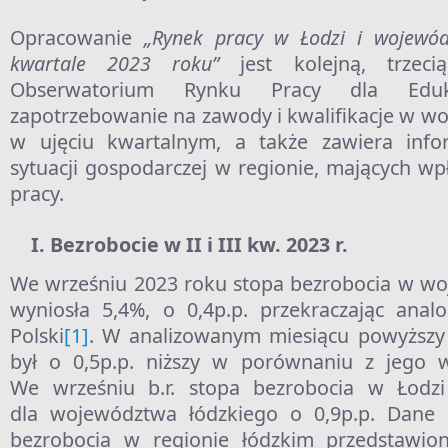
Opracowanie
„Rynek pracy w Łodzi i wojewód
kwartale 2023 roku”
jest kolejną, trzec
Obserwatorium Rynku Pracy dla Edukac
zapotrzebowanie na zawody i kwalifikacje w w
w ujęciu kwartalnym, a także zawiera inf
sytuacji gospodarczej w regionie, mających wp
pracy.
Bezrobocie w II i III kw. 2023 r.
We wrześniu 2023 roku stopa bezrobocia w wo
wyniosła 5,4%, o 0,4p.p. przekraczając anal
Polski
[1]
. W analizowanym miesiącu powyższy 
był o 0,5p.p. niższy w porównaniu z jego wa
We wrześniu b.r. stopa bezrobocia w Łodzi
dla województwa łódzkiego o 0,9p.p. Dane
bezrobocia w regionie łódzkim przedstawion