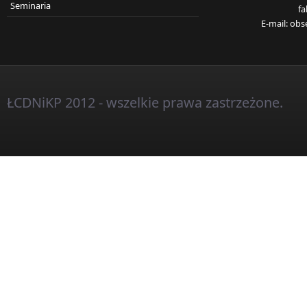
Seminaria
fa
E-mail:
obs
ŁCDNiKP 2012 - wszelkie prawa zastrzeżone.