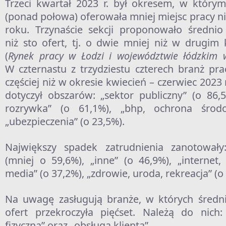
Trzeci kwartał 2023 r. był okresem, w który
(ponad połowa) oferowała mniej miejsc pracy ni
roku. Trzynaście sekcji proponowało średnio
niż sto ofert, tj. o dwie mniej niż w drugim
(
Rynek pracy w Łodzi i województwie łódzkim 
W czternastu z trzydziestu czterech branż pra
częściej niż w okresie kwiecień – czerwiec 2023 
dotyczył obszarów: „sektor publiczny” (o 86,5
rozrywka” (o 61,1%), „bhp, ochrona środo
„ubezpieczenia” (o 23,5%).
Największy spadek zatrudnienia zanotowały: 
(mniej o 59,6%), „inne” (o 46,9%), „interne
media” (o 37,2%), „zdrowie, uroda, rekreacja” (o
Na uwagę zasługują branże, w których średni
ofert przekroczyła pięćset. Należą do nich:
fizyczna” oraz „obsługa klienta”.