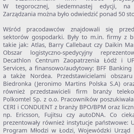
W tegorocznej, siedemnastej edycji, na
Zarządzania można było odwiedzić ponad 50 sto
Wśród pracodawców znajdowali się przeds
sektorów gospodarki. Były to m.in. firmy z b
takie jak: Atlas, Barry Callebaut czy Daikin M
Obszar logistyczno-spedycyjny reprezento
Decathlon Centrum Zaopatrzenia Łódź i UP
Services, a finansowo/audytowy: BFF Banking G
a także Nordea. Przedstawicielami obszaru
Biedronka (Jeronimo Martins Polska S.A) oraz
również przedstawicieli firm branży telekom
Polkomtel Sp. z o.o. Pracowników poszukiwała 
CERI i CONDUENT z branży BPO/BPM oraz liczne 
np. Ericsson, Fujitsu czy autoDNA. Co ciek
prezentowały również instytucje państwowe: U
Program Młodzi w Łodzi, Wojewódzki Urząd 